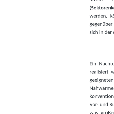
(
Sektorenk
werden, k
gegenüber 
sich in der
Ein Nachte
realisier
geeigneten
Nahwärme
konventio
Vor- und Rü
was größer