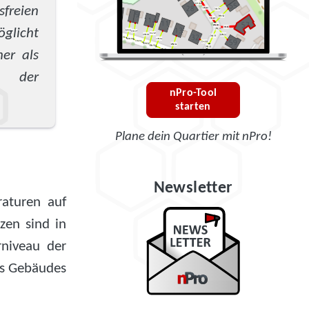
freien
glicht
er als
g der
nPro-Tool
starten
Plane dein Quartier mit nPro!
Newsletter
aturen auf
zen sind in
rniveau der
es Gebäudes