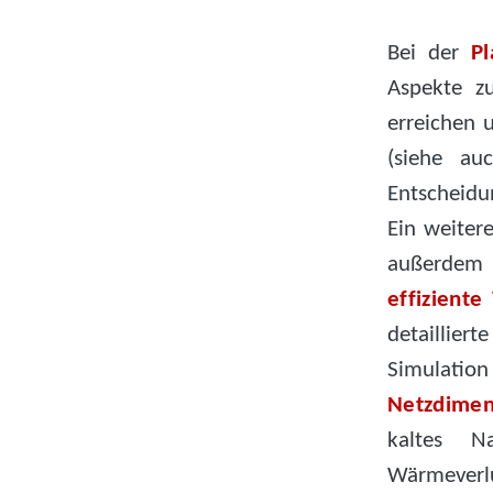
Bei der
P
Aspekte z
erreichen 
(siehe a
Entscheidu
Ein weitere
außerdem
effizient
detaillier
Simulatio
Netzdimen
kaltes N
Wärmeverl