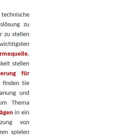
 technische
slösung zu
r zu stellen
ichtigsten
rmequelle
.
keit stellen
erung für
 finden Sie
Planung und
 zum Thema
rägen
in ein
tzung von
en spielen