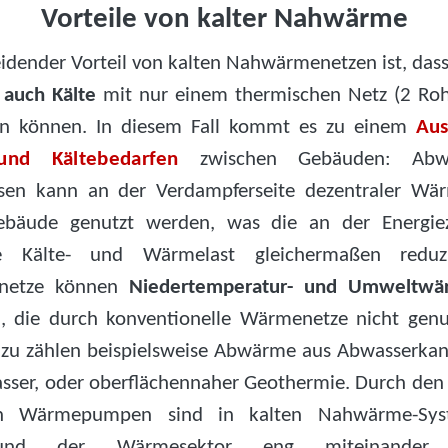
Vorteile von kalter Nahwärme
eidender Vorteil von kalten Nahwärmenetzen ist, dass
auch Kälte
mit nur einem thermischen Netz (2 Roh
len können. In diesem Fall kommt es zu einem
Aus
nd Kältebedarfen
zwischen Gebäuden: Abw
ssen kann an der Verdampferseite dezentraler W
ebäude genutzt werden, was die an der Energiez
e Kälte- und Wärmelast gleichermaßen reduzi
netze können
Niedertemperatur- und Umweltwä
n, die durch konventionelle Wärmenetze nicht gen
zu zählen beispielsweise Abwärme aus Abwasserkanä
sser, oder oberflächennaher Geothermie. Durch den 
en Wärmepumpen sind in kalten Nahwärme-Sys
und der Wärmesektor eng miteinander g