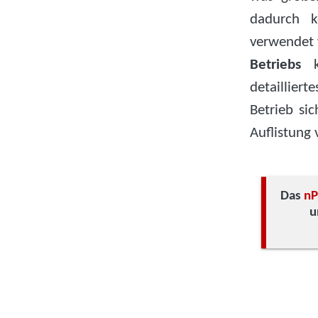
dadurch k
verwendet 
Betriebs
ko
detailliert
Betrieb sic
Auflistung
Das
nP
u