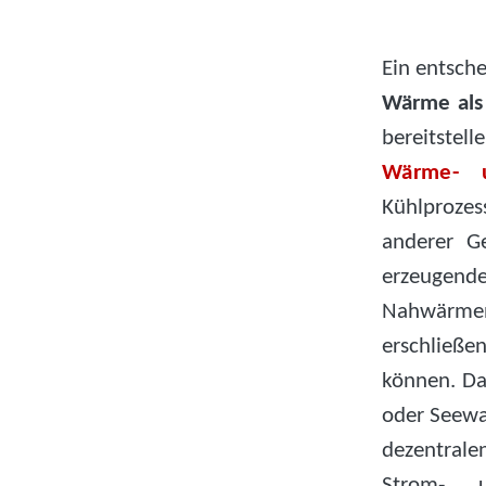
Ein entsch
Wärme als 
bereitstel
Wärme- u
Kühlproze
anderer G
erzeugend
Nahwärme
erschließe
können. Da
oder Seewa
dezentral
Strom- 