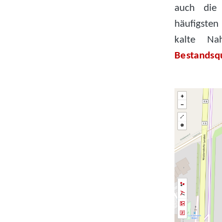
auch die
häufigste
kalte N
Bestandsq