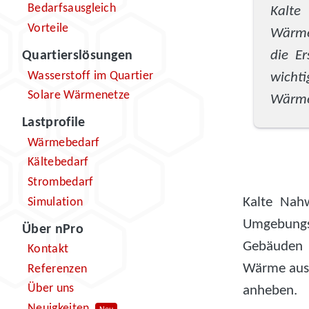
Bedarfsausgleich
Kalte
Vorteile
Wärme
die E
Quartierslösungen
Wasserstoff im Quartier
wich
Solare Wärmenetze
Wärme
Lastprofile
Wärmebedarf
Kältebedarf
Strombedarf
Kalte Nah
Simulation
Umgebungst
Über nPro
Gebäude
Kontakt
Wärme aus 
Referenzen
Über uns
anheben.
Neuigkeiten