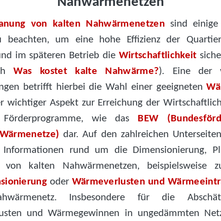
Nahwärmenetzen
lanung von kalten Nahwärmenetzen
sind einige
u beachten, um eine hohe Effizienz der Quartier
und im späteren Betrieb die
Wirtschaftlichkeit
siche
uch
Was kostet kalte Nahwärme?
). Eine der w
ngen betrifft hierbei die Wahl einer geeigneten
Wä
r wichtiger Aspekt zur Erreichung der Wirtschaftlich
 Förderprogramme, wie das
BEW (Bundesförd
e Wärmenetze)
dar. Auf den zahlreichen Unterseiten
te Informationen rund um die Dimensionierung, 
n von kalten Nahwärmenetzen, beispielsweise
sionierung
oder
Wärmeverlusten und Wärmeeint
ahwärmenetz. Insbesondere für die Abschä
usten und Wärmegewinnen in ungedämmten Netz