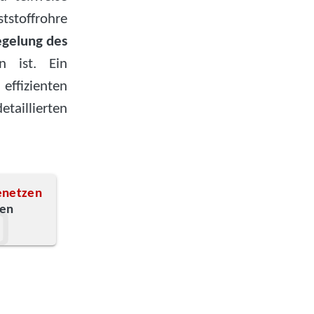
stoffrohre
gelung des
n ist. Ein
 effizienten
etaillierten
enetzen
zen