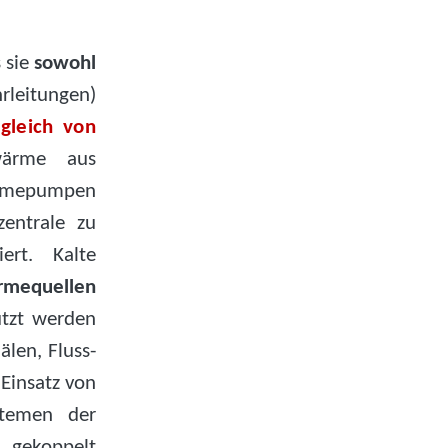
 sie
sowohl
rleitungen)
gleich von
ärme aus
ärmepumpen
entrale zu
ert. Kalte
rmequellen
utzt werden
len, Fluss-
Einsatz von
temen der
ekoppelt