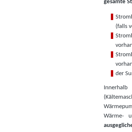
gesamte S
Stromb
(falls
Stromb
vorhan
Stromb
vorhan
der S
Innerhal
(Kältema
Wärmepump
Wärme- un
ausgeglich