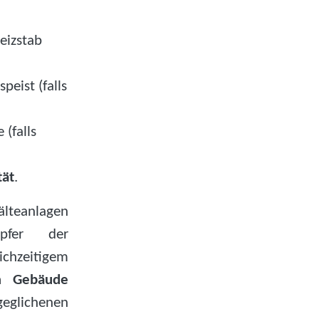
eizstab
peist (falls
 (falls
tät
.
teanlagen
mpfer der
chzeitigem
m Gebäude
geglichenen