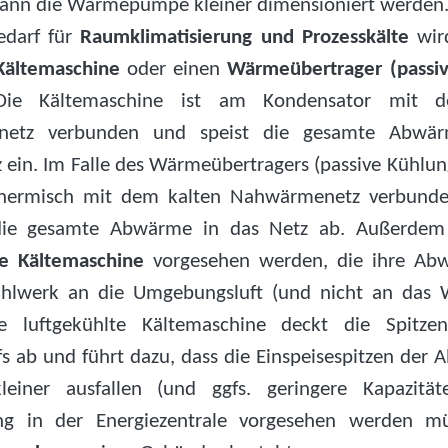
kann die Wärmepumpe kleiner dimensioniert werden
edarf für
Raumklimatisierung und Prozesskälte
wir
Kältemaschine
oder einen
Wärmeübertrager (passi
Die Kältemaschine ist am Kondensator mit d
etz verbunden und speist die gesamte Abwär
ein. Im Falle des Wärmeübertragers (passive Kühlung)
 thermisch mit dem kalten Nahwärmenetz verbunde
 die gesamte Abwärme in das Netz ab. Außerdem
te Kältemaschine
vorgesehen werden, die ihre Ab
ühlwerk an die Umgebungsluft (und nicht an das 
ie luftgekühlte Kältemaschine deckt die Spitzen
fs ab und führt dazu, dass die Einspeisespitzen der
einer ausfallen (und ggfs. geringere Kapazität
ng in der Energiezentrale vorgesehen werden mü