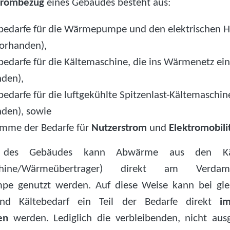
trombezug
eines Gebäudes besteht aus:
edarfe für die Wärmepumpe und den elektrischen H
 vorhanden),
edarfe für die Kältemaschine, die ins Wärmenetz eins
den),
edarfe für die luftgekühlte Spitzenlast-Kältemaschine
den), sowie
umme der Bedarfe für
Nutzerstrom
und
Elektromobili
b des Gebäudes kann Abwärme aus den Käl
schine/Wärmeübertrager) direkt am Verda
e genutzt werden. Auf diese Weise kann bei glei
d Kältebedarf ein Teil der Bedarfe direkt
i
en
werden. Lediglich die verbleibenden, nicht aus