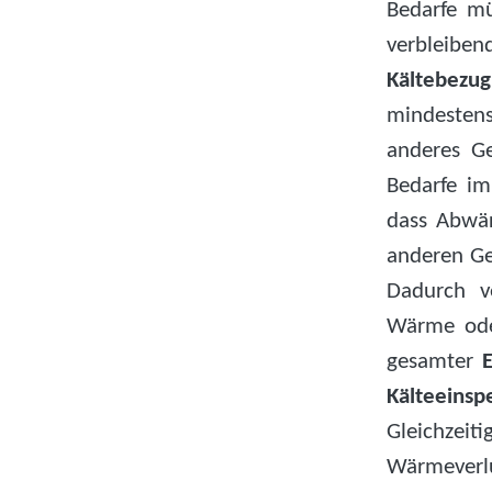
Bedarfe m
verbleibe
Kältebezug
mindesten
anderes Ge
Bedarfe im
dass Abwär
anderen Ge
Dadurch ve
Wärme oder
gesamter
Kälteeinspe
Gleichzeiti
Wärmeverl