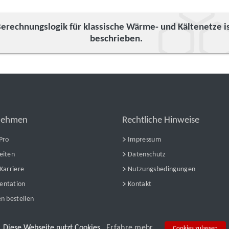
Berechnungslogik für klassische Wärme- und Kältenetze i
beschrieben.
nehmen
Rechtliche Hinweise
Pro
Impressum
eiten
Datenschutz
Karriere
Nutzungsbedingungen
entation
Kontakt
n bestellen
Diese Webseite nutzt Cookies.
Erfahre mehr.
Cookies zulassen