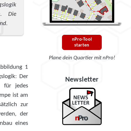
slogik
e. Die
nd.
nPro-Tool
starten
Plane dein Quartier mit nPro!
Abbildung 1
slogik: Der
Newsletter
 für jedes
umpe ist am
tzlich zur
erden, der
nbau eines