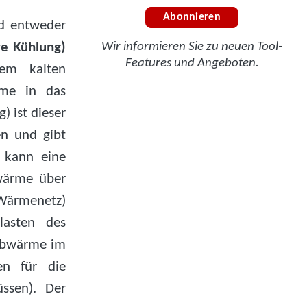
.
Abonnieren
d entweder
ve Kühlung)
Wir informieren Sie zu neuen Tool-
Features und Angeboten.
em kalten
me in das
 ist dieser
n und gibt
 kann eine
wärme über
Wärmenetz)
lasten des
 Abwärme im
en für die
ssen). Der