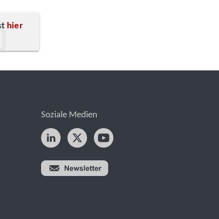
st
hier
Soziale Medien
nPro jetzt testen!