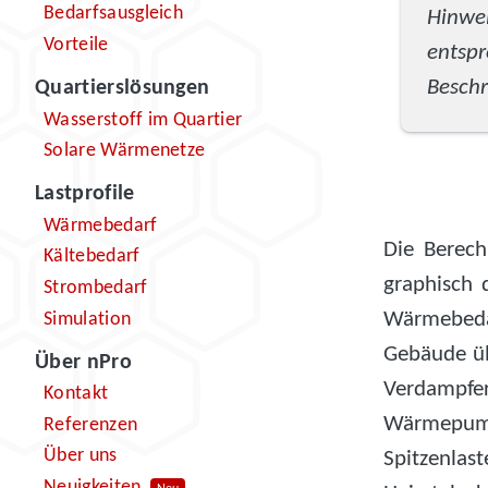
Bedarfsausgleich
Hinwei
Vorteile
entsp
Beschr
Quartierslösungen
Wasserstoff im Quartier
Solare Wärmenetze
Lastprofile
Wärmebedarf
Die Berech
Kältebedarf
graphisch 
Strombedarf
Wärmebed
Simulation
Gebäude ü
Über nPro
Verdampfe
Kontakt
Wärmepum
Referenzen
Über uns
Spitzenla
Neuigkeiten