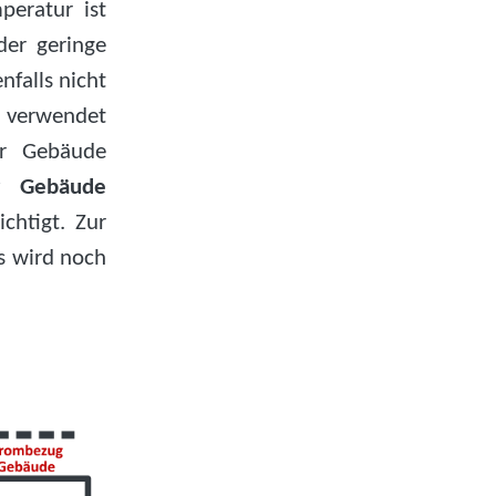
peratur ist
der geringe
nfalls nicht
 verwendet
er Gebäude
er Gebäude
chtigt. Zur
s wird noch