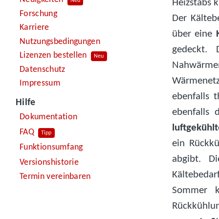
Heizstabs 
Neu
Forschung
Der Kälteb
Karriere
über eine
Nutzungsbedingungen
gedeckt. 
Lizenzen bestellen
Neu
Nahwärmen
Datenschutz
Wärmenetz 
Impressum
ebenfalls
Hilfe
ebenfalls
Dokumentation
luftgekühl
FAQ
Tipp
ein Rückk
Funktionsumfang
abgibt. D
Versionshistorie
Kältebedar
Termin vereinbaren
Sommer kl
Rückkühlu