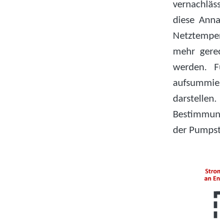
vernachläs
diese Anna
Netztempera
mehr gere
werden. F
aufsummi
darstellen
Bestimmung
der Pumpst