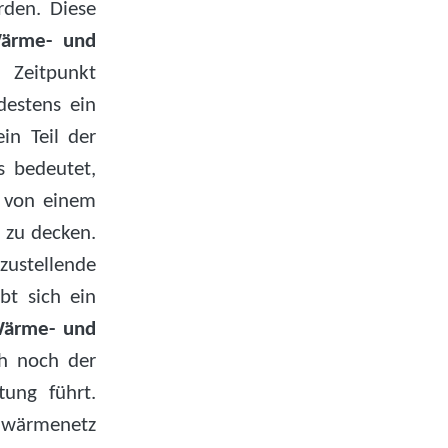
den. Diese
ärme- und
 Zeitpunkt
estens ein
in Teil der
s bedeutet,
) von einem
 zu decken.
zustellende
bt sich ein
ärme- und
ch noch der
ttung führt.
hwärmenetz