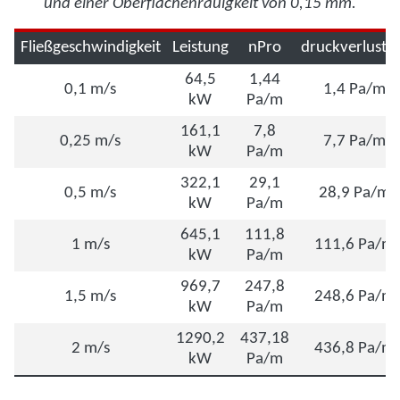
und einer Oberflächenrauigkeit von 0,15 mm.
Fließgeschwindigkeit
Leistung
nPro
druckverlust.
64,5
1,44
0,1 m/s
1,4 Pa/m
kW
Pa/m
161,1
7,8
0,25 m/s
7,7 Pa/m
kW
Pa/m
322,1
29,1
0,5 m/s
28,9 Pa/m
kW
Pa/m
645,1
111,8
1 m/s
111,6 Pa/m
kW
Pa/m
969,7
247,8
1,5 m/s
248,6 Pa/m
kW
Pa/m
1290,2
437,18
2 m/s
436,8 Pa/m
kW
Pa/m