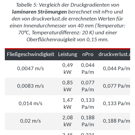
Tabelle 5: Vergleich der Druckgradienten von
laminaren Strömungen
berechnet mit nPro und
den von druckverlust.de errechneten Werten für
einen Innendurchmesser von 40 mm (Temperatur:
70°C, Temperaturdifferenz: 20 K) und einer
Oberflächenrauigkeit von 0,15 mm.
Fließgeschwindigkeit
Leistung
nPro
druckverlust.de
0,49
0,044
0,0047 m/s
0,044 Pa/m
kW
Pa/m
0,85
0,077
0,0083 m/s
0,077 Pa/m
kW
Pa/m
1,47
0,133
0,014 m/s
0,133 Pa/m
kW
Pa/m
2,08
0,188
0,02 m/s
0,188 Pa/m
kW
Pa/m