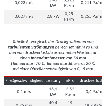
2,45
0,221
0,023 m/s
0,211 Pa/m
kW
Pa/m
0,25
0,027 m/s
2,8 kW
0,255 Pa/m
Pa/m
Tabelle 6: Vergleich der Druckgradienten von
turbulenten Strömungen
berechnet mit nPro und
den von druckverlust.de errechneten Werten für
einen
Innendurchmesser von 50 mm
(Temperatur: 70°C, Temperaturdifferenz: 20 K)
und einer Oberflächenrauigkeit von 0,15 mm.
Fließgeschwindigkeit
Leistung
nPro
druckverlust.
16,1
3,52
0,1 m/s
3,4 Pa/m
kW
Pa/m
40,4
19
0,25 m/s
18,7 Pa/m