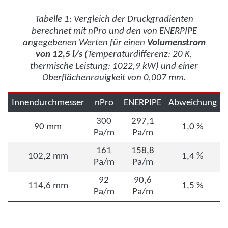
Tabelle 1: Vergleich der Druckgradienten
berechnet mit nPro und den von ENERPIPE
angegebenen Werten für einen
Volumenstrom
von 12,5 l/s
(Temperaturdifferenz: 20 K,
thermische Leistung: 1022,9 kW) und einer
Oberflächenrauigkeit von 0,007 mm.
Innendurchmesser
nPro
ENERPIPE
Abweichung
300
297,1
90 mm
1,0 %
Pa/m
Pa/m
161
158,8
102,2 mm
1,4 %
Pa/m
Pa/m
92
90,6
114,6 mm
1,5 %
Pa/m
Pa/m