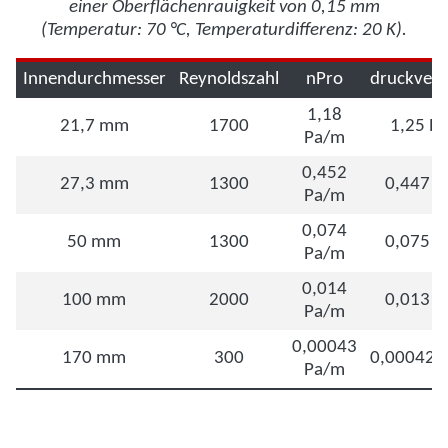
einer Oberflächenrauigkeit von 0,15 mm
(Temperatur: 70 °C, Temperaturdifferenz: 20 K).
Innendurchmesser
Reynoldszahl
nPro
druckverl
1,18
21,7 mm
1700
1,25 P
Pa/m
0,452
27,3 mm
1300
0,447 P
Pa/m
0,074
50 mm
1300
0,075 P
Pa/m
0,014
100 mm
2000
0,013 P
Pa/m
0,00043
170 mm
300
0,000425
Pa/m