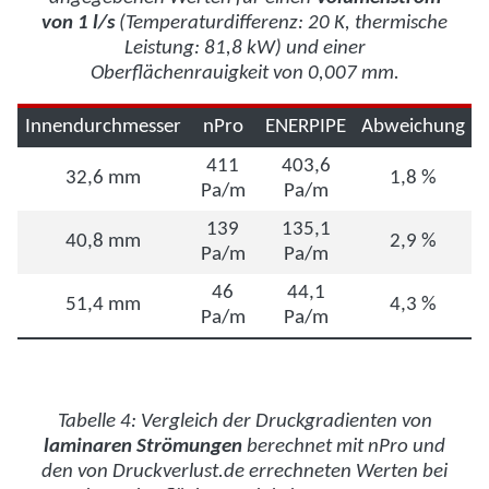
von 1 l/s
(Temperaturdifferenz: 20 K, thermische
Leistung: 81,8 kW) und einer
Oberflächenrauigkeit von 0,007 mm.
Innendurchmesser
nPro
ENERPIPE
Abweichung
411
403,6
32,6 mm
1,8 %
Pa/m
Pa/m
139
135,1
40,8 mm
2,9 %
Pa/m
Pa/m
46
44,1
51,4 mm
4,3 %
Pa/m
Pa/m
Tabelle 4: Vergleich der Druckgradienten von
laminaren Strömungen
berechnet mit nPro und
den von Druckverlust.de errechneten Werten bei