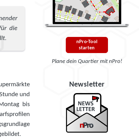
mender
für die
lt.
nPro-Tool
starten
Plane dein Quartier mit nPro!
Newsletter
Supermärkte
r Stunde und
 Montag bis
arfsprofilen
gsgrundlage
ebildet.