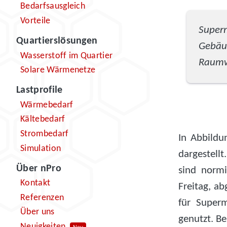
Bedarfsausgleich
Vorteile
Super
Quartierslösungen
Gebäud
Wasserstoff im Quartier
Raumwä
Solare Wärmenetze
Lastprofile
Wärmebedarf
Kältebedarf
Strombedarf
In Abbildu
Simulation
dargestellt
Über nPro
sind normi
Kontakt
Freitag, ab
Referenzen
für Superm
Über uns
genutzt. B
Neuigkeiten