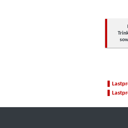
Trin
sow
Lastpr
Lastpr