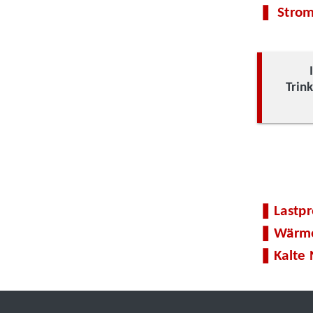
Strom
Trin
Lastpr
Wärme
Kalte