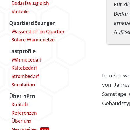
Bedarfsausgleich
Für di
Vorteile
Bedarf
erneue
Quartierslösungen
Wasserstoff im Quartier
Auflö
Solare Wärmenetze
Lastprofile
Wärmebedarf
Kältebedarf
In nPro we
Strombedarf
von Jahres
Simulation
Samstage u
Über nPro
Gebäudet
Kontakt
Referenzen
Über uns
Neuigkeiten