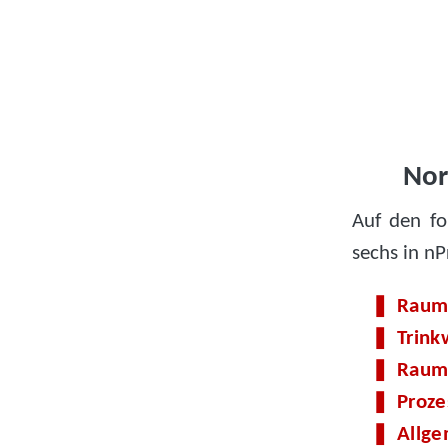
Nor
Auf den fo
sechs in nP
Raum
Trin
Raumk
Proze
Allge