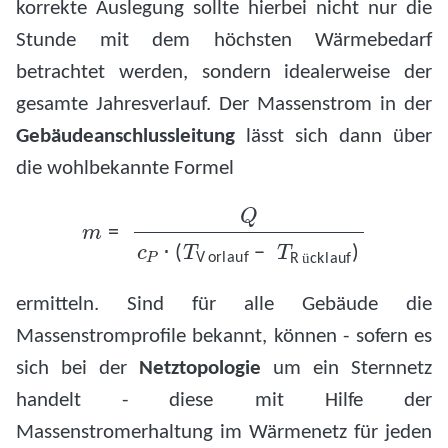
korrekte Auslegung sollte hierbei nicht nur die
Stunde mit dem höchsten Wärmebedarf
betrachtet werden, sondern idealerweise der
gesamte Jahresverlauf. Der Massenstrom in der
Gebäudeanschlussleitung
lässt sich dann über
die wohlbekannte Formel
m
=
Q
c
P
⋅
(
T
Vorlauf
−
T
R
ü
cklauf
)
ü
ermitteln. Sind für alle Gebäude die
Massenstromprofile bekannt, können - sofern es
sich bei der
Netztopologie
um ein Sternnetz
handelt - diese mit Hilfe der
Massenstromerhaltung im Wärmenetz für jeden