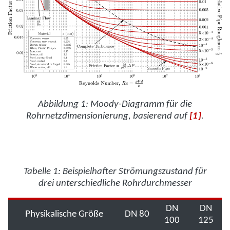
Abbildung 1: Moody-Diagramm für die
Rohrnetzdimensionierung, basierend auf
[1]
.
Tabelle 1: Beispielhafter Strömungszustand für
drei unterschiedliche Rohrdurchmesser
DN
DN
Physikalische Größe
DN 80
100
125